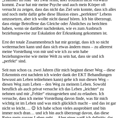
kommt. Zwar hat mir meine Psyche und auch mein Körper oft
versucht zu zeigen, dass das nicht das Ziel sein konnte, dass ich alles
und noch mehr dafür gebe diese Illusion eines „perfekten“ Lebens
umzusetzen, aber ich wollte nicht darauf hören. Ich bin überzeugt,
dass einige Betroffene das Gleiche oder Ähnliches zu berichten
haben, wenn sie darüber nachdenken, wie es zum Ausbruch
beziehungsweise zur Eskalation der Erkrankung gekommen ist.
Erst der totale Zusammenbruch hat mir gezeigt, dass ich so nicht
weitermachen kann und dass sich etwas ändern muss – zu allererst
meine Vorstellung von mir und wie ich zu sein habe
beziehungsweise wie meine Welt zu sein hat, dass sie und ich
„perfekt“ sind.
Seit nun schon ca. zwei Jahren (für mich beginnt dieser Weg – diese
Erkenntnis erst nachdem ich wieder dank der EKT Behandlungen
bewusst am Leben teilnehmen kann) gehe ich nun diesen Weg –
diesen Weg zum Leben – den Weg zu meinem Leben. Sowohl
beruflich als auch privat versuche ich das Leben „leichter“ zu
nehmen und mir „Fehler“ einzugestehen und zu erlauben. Ich
versuche, dass ich meine Vorstellung davon finde, was für mich
wichtig ist im Leben und was mich glücklich macht – und das ist gar
nicht so leicht…. 😉 Ich habe schon vieles ausprobiert und bin
immer noch dran… und ich bin auch überzeugt davon, das diese
Reise mein ganzes Leben geht… Aber eines weiß ich definitiv, das