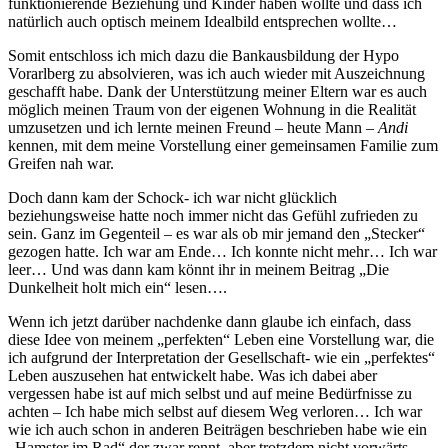
funktionierende Beziehung und Kinder haben wollte und dass ich
natürlich auch optisch meinem Idealbild entsprechen wollte…
Somit entschloss ich mich dazu die Bankausbildung der Hypo
Vorarlberg zu absolvieren, was ich auch wieder mit Auszeichnung
geschafft habe. Dank der Unterstützung meiner Eltern war es auch
möglich meinen Traum von der eigenen Wohnung in die Realität
umzusetzen und ich lernte meinen Freund – heute Mann –
Andi
kennen, mit dem meine Vorstellung einer gemeinsamen Familie zum
Greifen nah war.
Doch dann kam der Schock- ich war nicht glücklich
beziehungsweise hatte noch immer nicht das Gefühl zufrieden zu
sein. Ganz im Gegenteil – es war als ob mir jemand den „Stecker“
gezogen hatte. Ich war am Ende… Ich konnte nicht mehr… Ich war
leer… Und was dann kam könnt ihr in meinem Beitrag „Die
Dunkelheit holt mich ein“ lesen….
Wenn ich jetzt darüber nachdenke dann glaube ich einfach, dass
diese Idee von meinem „perfekten“ Leben eine Vorstellung war, die
ich aufgrund der Interpretation der Gesellschaft- wie ein „perfektes“
Leben auszusehen hat entwickelt habe. Was ich dabei aber
vergessen habe ist auf mich selbst und auf meine Bedürfnisse zu
achten – Ich habe mich selbst auf diesem Weg verloren… Ich war
wie ich auch schon in anderen Beiträgen beschrieben habe wie ein
„Hamster im Rad“ der zwar rennt, aber trotzdem nicht vorwärts