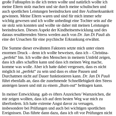
große Fußstapfen in die ich treten wollte und natürlich wollte ich
meine Eltern stolz machen und sie durch meine schulischen und
auch sportlichen Leistungen beeindrucken und ihre Aufmerksamkeit
gewinnen. Meine Eltern waren und sind für mich immer sehr
wichtig gewesen und ich wollte unbedingt eine Tochter sein auf die
sie stolz sein konnten und wollte sie daher mit meinen Leistungen
beeindrucken. Diesen Aspekt der Kindheitsentwicklung und des
daraus resultierenden Stress werden auch von
Dr. Jan Di Pauli
als
eine der Ursachen für eine psychische Erkrankung erwähnt.
Die Summe dieser erwähnten Faktoren setzte mich unter einen
enormen Druck – denn ich wollte beweisen, dass ich – Christina-
„perfekt“ bin. Ich wollte den Menschen in meinem Umfeld zeigen,
dass ich alles schaffen kann und dass ich meinen Weg mache,
komme was wolle. Aber ich hatte dabei vergessen, dass es nicht
möglich ist „perfekt“ zu sein und dass es ohne Pausen und
Durchatmen nicht auf Dauer funktionieren kann.
Dr. Jan Di Pauli
führt ebenfalls an, dass die zunehmende Schnelllebigkeit den Stress
ansteigen lassen und mit zu einem „Burn-out“ beitragen kann.
In meiner Entwicklung gab es öfters Anzeichen/ Warnzeichen, die
mir zeigen wollten, dass ich auf dem besten Weg war mich zu
überfordern. Ich hatte extreme Angst davor zu versagen,
insbesondere bei Prüfungen und auch bei wichtigen sportlichen
Ereignissen. Das führte dann dazu, dass ich oft vor Prüfungen nicht