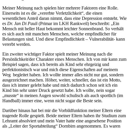
Meiner Meinung nach spielen hier mehrere Faktoren eine Rolle.
Einerseits ist es die „vererbte Verletzlichkeit“, die einen
wesentlichen Anteil daran nimmt, dass eine Depression entsteht. Wie
es
Dr. Jan Di Pauli
(Primar im LKH Rankweil) beschreibt: „Ein
Mensch mit heller Haut bekommt leichter Sonnenbrand. So verhält
es sich auch mit manchen Menschen, welche empfindlicher für
Belastungen sind. Und diese Empfindlichkeit – Vulnerabilität- kann
vererbt werden.
Ein zweiter wichtiger Faktor spielt meiner Meinung nach die
Persönlichkeit/der Charakter eines Menschen. Ich von mir kann zum
Beispiel sagen, dass ich bereits als Kind sehr ehrgeizig und
perfektionistisch war und mich diese Eigenschaften auf meinem
Weg begleitet haben. Ich wollte immer alles nicht nur gut, sondern
ausgezeichnet machen. Höher, weiter, schneller, das ist ein Motto,
dass ich immer gelebt habe und mich dadurch schon seit ich ein
Kind bin sehr unter Druck gesetzt habe. Ich wollte, nein sogar
„musste“ in meinen Augen sowohl schulisch als auch sportlich (im
Handball) immer eine, wenn nicht sogar die Beste sein.
Darüber hinaus hat bei mir die Vorbildfunktion meiner Eltern eine
tragende Rolle gespielt. Beide meiner Eltern haben ihr Studium zum
Lehramt absolviert und mein Vater hatte eine angesehene Position
als „Leiter der Sportabteilung“ Dornbirn angenommen. Es waren