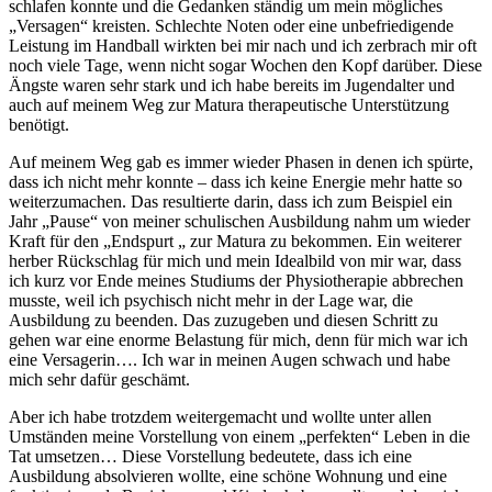
schlafen konnte und die Gedanken ständig um mein mögliches
„Versagen“ kreisten. Schlechte Noten oder eine unbefriedigende
Leistung im Handball wirkten bei mir nach und ich zerbrach mir oft
noch viele Tage, wenn nicht sogar Wochen den Kopf darüber. Diese
Ängste waren sehr stark und ich habe bereits im Jugendalter und
auch auf meinem Weg zur Matura therapeutische Unterstützung
benötigt.
Auf meinem Weg gab es immer wieder Phasen in denen ich spürte,
dass ich nicht mehr konnte – dass ich keine Energie mehr hatte so
weiterzumachen. Das resultierte darin, dass ich zum Beispiel ein
Jahr „Pause“ von meiner schulischen Ausbildung nahm um wieder
Kraft für den „Endspurt „ zur Matura zu bekommen. Ein weiterer
herber Rückschlag für mich und mein Idealbild von mir war, dass
ich kurz vor Ende meines Studiums der Physiotherapie abbrechen
musste, weil ich psychisch nicht mehr in der Lage war, die
Ausbildung zu beenden. Das zuzugeben und diesen Schritt zu
gehen war eine enorme Belastung für mich, denn für mich war ich
eine Versagerin…. Ich war in meinen Augen schwach und habe
mich sehr dafür geschämt.
Aber ich habe trotzdem weitergemacht und wollte unter allen
Umständen meine Vorstellung von einem „perfekten“ Leben in die
Tat umsetzen… Diese Vorstellung bedeutete, dass ich eine
Ausbildung absolvieren wollte, eine schöne Wohnung und eine