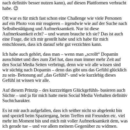
nach definitiv besser nutzen kann), auf diesen Plattformen verbracht
habe. 😉
Oft war es für mich fast schon eine Challenge wie viele Personen
auf ein Photo von mir reagieren – irgendwie wie auf der Suche nach
Selbstbestätigung und Aufmerksamkeit. Nur ist diese
Aufmerksamkeit echt? – und warum brauche ich sie? Das ist auch
eine Frage, die ich mir gestellt habe und ich habe für mich
entschlossen, dass ich darauf sehr gut verzichten kann.
Ich habe auch gehört, dass man – wenn man „scrollt“ Dopamin
ausschüttet und dies zum Ziel hat, dass man immer mehr Zeit auf
den Social Media Seiten verbringt, denn wie wir alle wissen sind
wir süchtig nach Dopamin – denn das gibt uns das Gefühl glücklich
zu sein- Betonung auf „das Gefühl“- und wie kurzlebig dieses
Gefühl ist wissen wir alle.
Auf diesem Prinzip – des kurzzeitigen Glückgefühls- basieren auch
Süchte – und ja für mich hatte mein Social Media Verhalten definitiv
Suchtcharakter.
Es ist mir auch aufgefallen, dass ich seither nicht so abgelenkt bin
und speziell beim Spaziergang, beim Treffen mit Freunden etc. viel
mehr im Moment bin und mich mit voller Aufmerksamkeit dem, was
ich gerade tue – und vor allem meinem Gegenüber zu widmen.