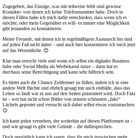
Zugegeben, das Einzige, was mir teilweise fehlt sind gewisse
Kontakte- von denen ich keine Telefonnummer habe. Doch in
diesen Fällen habe ich mich dafür entschieden, dass wenn ich es
möchte, oder mein Gegenüber es will- es immer eine Möglichkeit
gibt jemanden zu kontaktieren.
Meine Freunde, mit denen ich in regelmäßigem Austausch bin sind
auf jeden Fall nicht dabei – und auch hier konzentriere ich mich jetzt
auf das Wesentliche. 😊
Klar man erreicht viele und wenn ich selbst ein digitales Business
habe oder Social Media als Werbekanal nutze – dann hat es
durchaus seine Berechtigung und kann sehr hilfreich sein.
Es bietet auch die Chance Zeitfenster zu füllen, indem ich in eine
andere Welt flüchte und ehrlich gesagt mir auch einbilde, dass das
Leben so läuft wie es uns auf den Seiten präsentiert wird. Doch Fakt
ist – wer hat nicht schon Bilder von seinem schönsten „fake“
Lächeln gepostet und versucht sich dabei selbst etwas vorzumachen.
😉
Ich kann jeden verstehen, der weiterhin auf diesen Plattformen ist –
und wie gesagt es gibt viele Gründe – die dafürsprechen.
Doch persönlich kann ich sagen, dass für mich inzwischen mehr