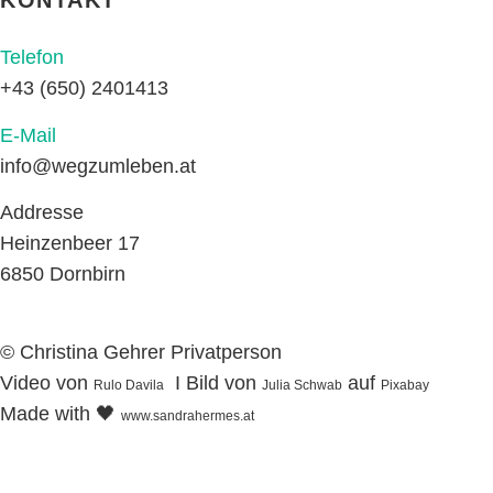
KONTAKT
Telefon
+43 (650) 2401413
E-Mail
info@wegzumleben.at
Addresse
Heinzenbeer 17
6850 Dornbirn
© Christina Gehrer Privatperson
Video von
I Bild von
auf
Rulo Davila
Julia Schwab
Pixabay
Made with 🖤
www.sandrahermes.at